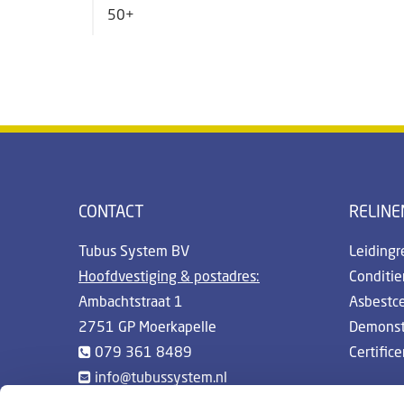
50+
CONTACT
RELINE
Tubus System BV
Leidingr
Hoofdvestiging & postadres:
Conditi
Ambachtstraat 1
Asbestc
2751 GP Moerkapelle
Demonst
079 361 8489
Certifice
info@tubussystem.nl
Whistleblowing