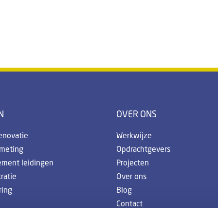
N
OVER ONS
enovatie
Werkwijze
emeting
Opdrachtgevers
ement leidingen
Projecten
ratie
Over ons
ring
Blog
Contact