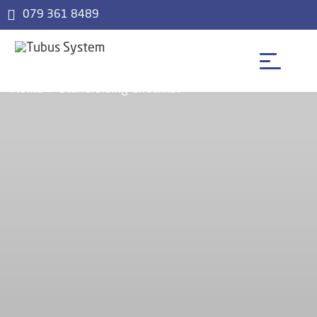
079 361 8489
Home
Standleiding Checklist