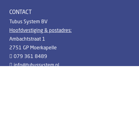
CONTACT
Tubus System BV
Hoofdvestiging & postadres:
Ambachtstraat 1
2751 GP Moerkapelle
079 361 8489
info@tubussystem.nl
Whistleblowing
RELINEN
Leidingrenovatie
Conditiemeting
Asbestcement leidingen
Demonstratie