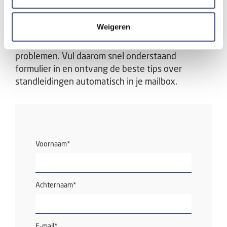
bekend mee bent. Toch is het goed om hier
aandacht aan te geven. Ieder gebouw heeft
Weigeren
namelijk standleidingen. Met 4 simpele checks
spoort u problemen vroegtijdig op en voorkomt u
problemen. Vul daarom snel onderstaand
formulier in en ontvang de beste tips over
standleidingen automatisch in je mailbox.
Voornaam
*
Achternaam
*
E-mail
*