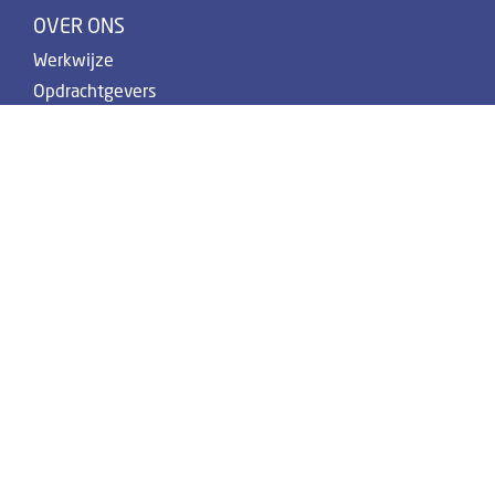
OVER ONS
Werkwijze
Opdrachtgevers
Projecten
Over ons
Blog
Contact
Vacatures
SOCIAL MEDIA
Wij zijn ook te volgen op:
AVG