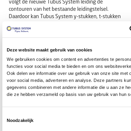
volgt de nieuwe Tubus System leiding de
contouren van het bestaande leidingstelsel.
Daardoor kan Tubus System y-stukken, t-stukken
en aftakkingen 'relinen' zonder de
aansluitleidingen open te frezen, zoals bij de
kousmethode het geval is. Door onze innovatieve
techniek is een naadloos, vloeistofdicht resultaat
Deze website maakt gebruik van cookies
gegarandeerd, zonder freeswerk in de bestaande
We gebruiken cookies om content en advertenties te persona
leidingen.
functies voor social media te bieden en om ons websiteverke
Ook delen we informatie over uw gebruik van onze site met 
voor social media, adverteren en analyse. Deze partners ku
Nieuwe leiding in uw
gegevens combineren met andere informatie die u aan ze heef
die ze hebben verzameld op basis van uw gebruik van hun s
bestaande leiding
We brengen met onze Tubus System
Toestemmingsselectie
spuittechniek een geheel nieuwe leiding aan in
Noodzakelijk
uw bestaande leiding. Dit betekent geen afvoer