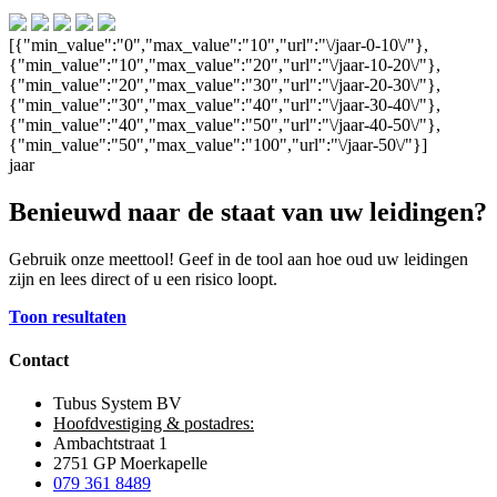
[{"min_value":"0","max_value":"10","url":"\/jaar-0-10\/"},
{"min_value":"10","max_value":"20","url":"\/jaar-10-20\/"},
{"min_value":"20","max_value":"30","url":"\/jaar-20-30\/"},
{"min_value":"30","max_value":"40","url":"\/jaar-30-40\/"},
{"min_value":"40","max_value":"50","url":"\/jaar-40-50\/"},
{"min_value":"50","max_value":"100","url":"\/jaar-50\/"}]
jaar
Benieuwd naar de staat van uw leidingen?
Gebruik onze meettool! Geef in de tool aan hoe oud uw leidingen
zijn en lees direct of u een risico loopt.
Toon resultaten
Contact
Tubus System BV
Hoofdvestiging & postadres:
Ambachtstraat 1
2751 GP Moerkapelle
079 361 8489