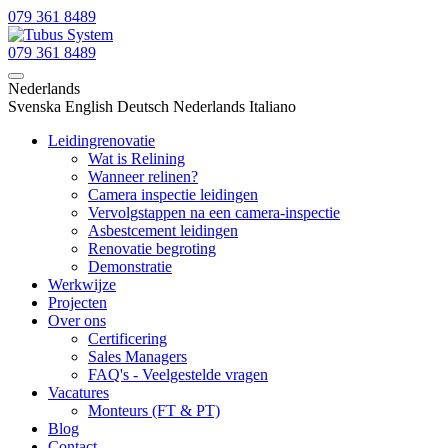
079 361 8489
079 361 8489
Nederlands
Svenska
English
Deutsch
Nederlands
Italiano
Leidingrenovatie
Wat is Relining
Wanneer relinen?
Camera inspectie leidingen
Vervolgstappen na een camera-inspectie
Asbestcement leidingen
Renovatie begroting
Demonstratie
Werkwijze
Projecten
Over ons
Certificering
Sales Managers
FAQ's - Veelgestelde vragen
Vacatures
Monteurs (FT & PT)
Blog
Contact