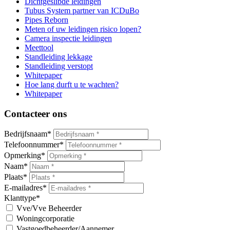
Dichtgeslibde leidingen
Tubus System partner van ICDuBo
Pipes Reborn
Meten of uw leidingen risico lopen?
Camera inspectie leidingen
Meettool
Standleiding lekkage
Standleiding verstopt
Whitepaper
Hoe lang durft u te wachten?
Whitepaper
Contacteer ons
Bedrijfsnaam
*
Telefoonnummer
*
Opmerking
*
Naam
*
Plaats
*
E-mailadres
*
Klanttype
*
Vve/Vve Beheerder
Woningcorporatie
Vastgoedbeheerder/Aannemer