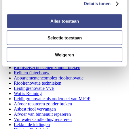
Wat is een standleiding
Details tonen
Relinen standleiding
Relinen of relining
Camera-inspectie voor conditiemeting riolering
Leidingrenovatie industrie
Alles toestaan
Standleiding vervangen
Standleiding VvE
Standleiding repareren
Selectie toestaan
Standleiding renoveren
Leindingrenovatie woningcorporatie
Leidingrenovatie vastgoedbeheerders
Weigeren
Rioolrenovatie met Tubus System
Camera onderzoek rioolstelsel
Rioolstelsel herstellen zonder breken
Relinen flatgebouw
Appartementencomplex rioolrenovatie
Rioolrenovatie technieken
Leidingrenovatie VvE
Wat is Relining
Leidingrenovatie als onderdeel van MJOP
Afvoer repareren zonder breken
Asbest riool vervangen
Afvoer van binnenuit repareren
Vuilwaterstandleiding repareren
Lekkende leidingen