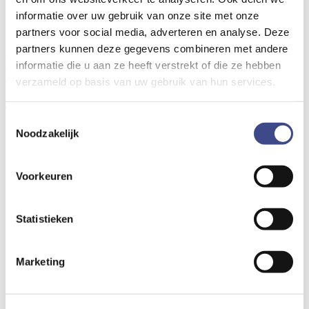
Wij zijn ook te volgen op:
informatie over uw gebruik van onze site met onze
AVG
partners voor social media, adverteren en analyse. Deze
partners kunnen deze gegevens combineren met andere
Privacy policy
Cookie policy
informatie die u aan ze heeft verstrekt of die ze hebben
Algemene voorwaarden
verzameld op basis van uw gebruik van hun services.
Toestemmingsselectie
© 2019 Tubus System |
Disclaimer
Noodzakelijk
Gerelateerde pagina's »
Voorkeuren
Conditiemeting
Relinen
Standleidingrenovatie
Statistieken
Een afvoerleiding repareren
Standleiding renovatie wordt noodzakelijk
Asbestcement standleidingen
Relinen voor vve beheerders
Marketing
Relinen voor vastgoedbeheerders
Relinen voor woningcorporaties
Spuittechniek vs koustechniek