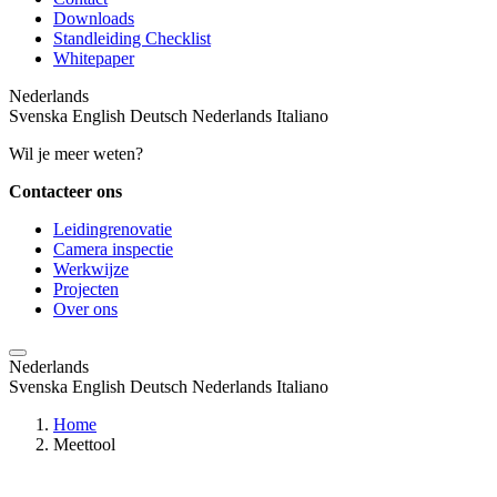
Downloads
Standleiding Checklist
Whitepaper
Nederlands
Svenska
English
Deutsch
Nederlands
Italiano
Wil je meer weten?
Contacteer ons
Leidingrenovatie
Camera inspectie
Werkwijze
Projecten
Over ons
Nederlands
Svenska
English
Deutsch
Nederlands
Italiano
Home
Meettool