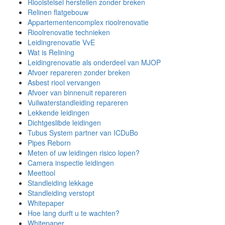
Rioolstelsel herstellen zonder breken
Relinen flatgebouw
Appartementencomplex rioolrenovatie
Rioolrenovatie technieken
Leidingrenovatie VvE
Wat is Relining
Leidingrenovatie als onderdeel van MJOP
Afvoer repareren zonder breken
Asbest riool vervangen
Afvoer van binnenuit repareren
Vuilwaterstandleiding repareren
Lekkende leidingen
Dichtgeslibde leidingen
Tubus System partner van ICDuBo
Pipes Reborn
Meten of uw leidingen risico lopen?
Camera inspectie leidingen
Meettool
Standleiding lekkage
Standleiding verstopt
Whitepaper
Hoe lang durft u te wachten?
Whitepaper