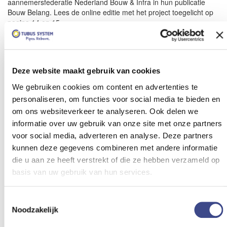
aannemersfederatie Nederland Bouw & Infra in hun publicatie
Bouw Belang. Lees de online editie met het project toegelicht op
pagina 14 en 15.
Naar startpagina
Contact
Tubus System BV
Deze website maakt gebruik van cookies
Hoofdvestiging & postadres:
We gebruiken cookies om content en advertenties te
Ambachtstraat 1
2751 GP Moerkapelle
personaliseren, om functies voor social media te bieden en
079 361 8489
om ons websiteverkeer te analyseren. Ook delen we
info@tubussystem.nl
informatie over uw gebruik van onze site met onze partners
Whistleblowing
voor social media, adverteren en analyse. Deze partners
Relinen
kunnen deze gegevens combineren met andere informatie
die u aan ze heeft verstrekt of die ze hebben verzameld op
Leidingrenovatie
basis van uw gebruik van hun services.
Conditiemeting
Asbestcement leidingen
Demonstratie
Toestemmingsselectie
Certificering
Noodzakelijk
Over ons