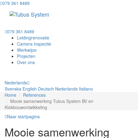
079 361 8489
079 361 8489
Leidingrenovatie
Camera inspectie
Werkwijze
Projecten
Over ons
Nederlands
Svenska
English
Deutsch
Nederlands
Italiano
Home
References
Mooie samenwerking Tubus System BV en
Klokbouwontwikkeling
Naar startpagina
Mooie samenwerking