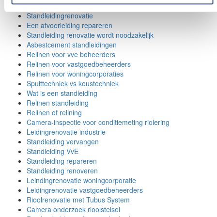
Relinen
Standleidingrenovatie
Een afvoerleiding repareren
Standleiding renovatie wordt noodzakelijk
Asbestcement standleidingen
Relinen voor vve beheerders
Relinen voor vastgoedbeheerders
Relinen voor woningcorporaties
Spuittechniek vs koustechniek
Wat is een standleiding
Relinen standleiding
Relinen of relining
Camera-inspectie voor conditiemeting riolering
Leidingrenovatie industrie
Standleiding vervangen
Standleiding VvE
Standleiding repareren
Standleiding renoveren
Leindingrenovatie woningcorporatie
Leidingrenovatie vastgoedbeheerders
Rioolrenovatie met Tubus System
Camera onderzoek rioolstelsel