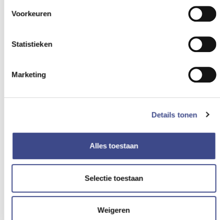
Werkwijze
Voorkeuren
Opdrachtgevers
Projecten
Over ons
Statistieken
Blog
Contact
Vacatures
Marketing
Social media
Wij zijn ook te volgen op:
Details tonen
AVG
Privacy policy
Alles toestaan
Cookie policy
Algemene voorwaarden
Selectie toestaan
© 2019 Tubus System |
Disclaimer
Gerelateerde pagina's »
Weigeren
Conditiemeting