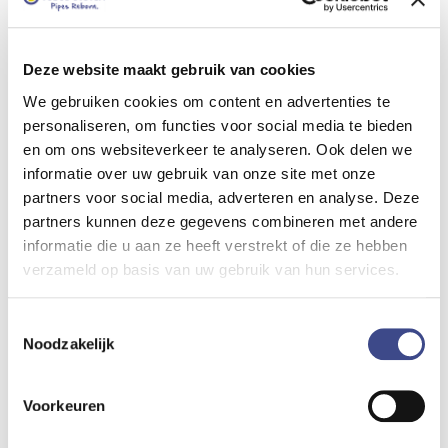
Dat maakt elk project uniek: naast de
technische uitvoering is ook de organisatie
rondom de bewoners een belangrijk
Deze website maakt gebruik van cookies
onderdeel van het werk.
We gebruiken cookies om content en advertenties te
personaliseren, om functies voor social media te bieden
en om ons websiteverkeer te analyseren. Ook delen we
Wat betekent dit voor
informatie over uw gebruik van onze site met onze
bewoners?
partners voor social media, adverteren en analyse. Deze
partners kunnen deze gegevens combineren met andere
Om de renovatie goed uit te voeren,
informatie die u aan ze heeft verstrekt of die ze hebben
hebben onze monteurs vaak toegang nodig
verzameld op basis van uw gebruik van hun services.
tot de woning. Dit kan gaan om de
badkamer, keuken of het toilet. Voor
Toestemmingsselectie
bewoners vraagt dit om wat flexibiliteit,
Noodzakelijk
omdat werkzaamheden altijd zorgvuldig
moeten worden ingepland en uitgevoerd.
Voorkeuren
Wij begrijpen dat dit impact kan hebben.
Daarom stemmen we de afspraken ruim van