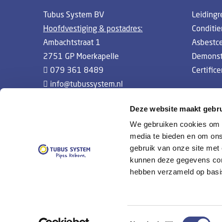
Tubus System BV
Leidingr
Hoofdvestiging & postadres:
Conditi
Ambachtstraat 1
Asbestc
2751 GP Moerkapelle
Demonst
079 361 8489
Certifice
info@tubussystem.nl
Whistleblowing
Deze website maakt gebru
We gebruiken cookies om c
media te bieden en om ons
gebruik van onze site met
kunnen deze gegevens comb
hebben verzameld op basi
© 2019 Tubus System |
Disclaimer
Toestemmingsselectie