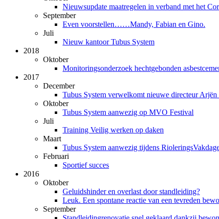
Nieuwsupdate maatregelen in verband met het Cor
September
Even voorstellen……Mandy, Fabian en Gino.
Juli
Nieuw kantoor Tubus System
2018
Oktober
Monitoringsonderzoek hechtgebonden asbestcemen
2017
December
Tubus System verwelkomt nieuwe directeur Arjën
Oktober
Tubus System aanwezig op MVO Festival
Juli
Training Veilig werken op daken
Maart
Tubus System aanwezig tijdens RioleringsVakdag
Februari
Sportief succes
2016
Oktober
Geluidshinder en overlast door standleiding?
Leuk. Een spontane reactie van een tevreden bew
September
Standleidingrenovatie snel geklaard dankzij bewon