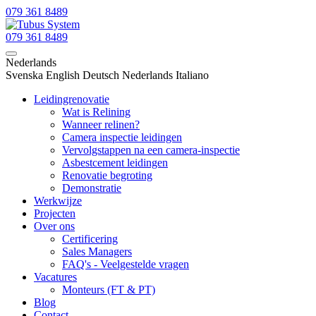
079 361 8489
079 361 8489
Nederlands
Svenska
English
Deutsch
Nederlands
Italiano
Leidingrenovatie
Wat is Relining
Wanneer relinen?
Camera inspectie leidingen
Vervolgstappen na een camera-inspectie
Asbestcement leidingen
Renovatie begroting
Demonstratie
Werkwijze
Projecten
Over ons
Certificering
Sales Managers
FAQ's - Veelgestelde vragen
Vacatures
Monteurs (FT & PT)
Blog
Contact