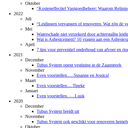
Oktober
"Kosteneffectief Vastgoedbeheer: Waarom Relini
2022
Juli
“Leidingen vervangen of renoveren. Wat zijn de ve
Mei
Waterschade niet verzekerd door achterstallig lei
Wat is Asbestcement? 10 vragen aan een Asbestex
April
7 tips voor preventief onderhoud van afvoer en rio
2021
December
Tubus System opent vestiging in de Zaanstreek
November
Even voorstellen......Susanne en Jessica!
Maart
Even voorstellen.....Tineke
Januari
Even voorstellen.......Luuk
2020
December
Tubus System breidt uit
November
Tubus System ook geschikt voor renoveren hemel
Oktober