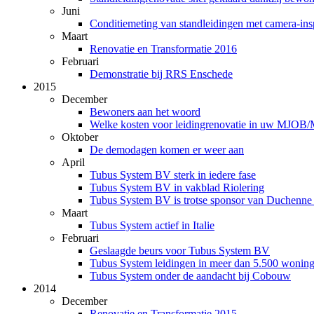
Juni
Conditiemeting van standleidingen met camera-ins
Maart
Renovatie en Transformatie 2016
Februari
Demonstratie bij RRS Enschede
2015
December
Bewoners aan het woord
Welke kosten voor leidingrenovatie in uw MJOB
Oktober
De demodagen komen er weer aan
April
Tubus System BV sterk in iedere fase
Tubus System BV in vakblad Riolering
Tubus System BV is trotse sponsor van Duchenne
Maart
Tubus System actief in Italie
Februari
Geslaagde beurs voor Tubus System BV
Tubus System leidingen in meer dan 5.500 woning
Tubus System onder de aandacht bij Cobouw
2014
December
Renovatie en Transformatie 2015