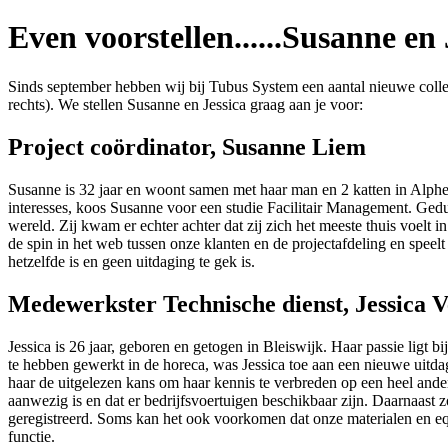
Even voorstellen......Susanne en 
Sinds september hebben wij bij Tubus System een aantal nieuwe colle
rechts). We stellen Susanne en Jessica graag aan je voor:
Project coördinator, Susanne Liem
Susanne is 32 jaar en woont samen met haar man en 2 katten in Alphen 
interesses, koos Susanne voor een studie Facilitair Management. Gedu
wereld. Zij kwam er echter achter dat zij zich het meeste thuis voelt 
de spin in het web tussen onze klanten en de projectafdeling en speelt
hetzelfde is en geen uitdaging te gek is.
Medewerkster Technische dienst, Jessica
Jessica is 26 jaar, geboren en getogen in Bleiswijk. Haar passie ligt b
te hebben gewerkt in de horeca, was Jessica toe aan een nieuwe uitd
haar de uitgelezen kans om haar kennis te verbreden op een heel ande
aanwezig is en dat er bedrijfsvoertuigen beschikbaar zijn. Daarnaast 
geregistreerd. Soms kan het ook voorkomen dat onze materialen en eq
functie.