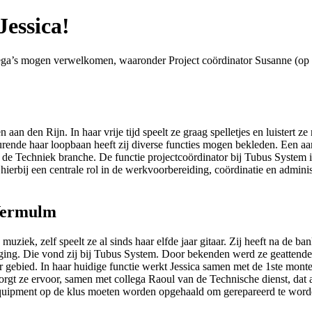
Jessica!
ga’s mogen verwelkomen, waaronder Project coördinator Susanne (op fo
aan den Rijn. In haar vrije tijd speelt ze graag spelletjes en luister
rende haar loopbaan heeft zij diverse functies mogen bekleden. Een aa
in de Techniek branche. De functie projectcoördinator bij Tubus System i
 hierbij een centrale rol in de werkvoorbereiding, coördinatie en admini
 Vermulm
ij muziek, zelf speelt ze al sinds haar elfde jaar gitaar. Zij heeft na d
aging. Die vond zij bij Tubus System. Door bekenden werd ze geattend
r gebied. In haar huidige functie werkt Jessica samen met de 1ste mont
zorgt ze ervoor, samen met collega Raoul van de Technische dienst, dat 
uipment op de klus moeten worden opgehaald om gerepareerd te worden o