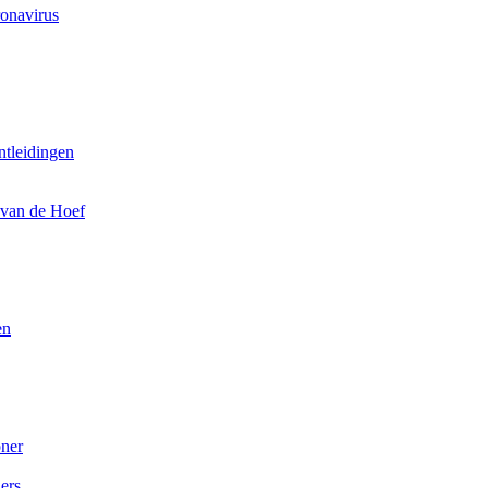
onavirus
tleidingen
 van de Hoef
en
oner
ers