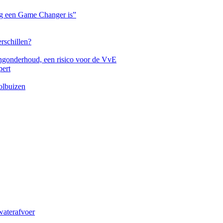
ng een Game Changer is”
rschillen?
dingonderhoud, een risico voor de VvE
pert
olbuizen
waterafvoer