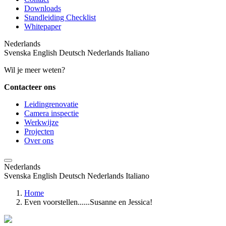
Downloads
Standleiding Checklist
Whitepaper
Nederlands
Svenska
English
Deutsch
Nederlands
Italiano
Wil je meer weten?
Contacteer ons
Leidingrenovatie
Camera inspectie
Werkwijze
Projecten
Over ons
Nederlands
Svenska
English
Deutsch
Nederlands
Italiano
Home
Even voorstellen......Susanne en Jessica!