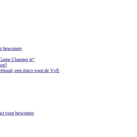
or bewoners
 Game Changer is”
len?
derhoud, een risico voor de VvE
act voor bewoners