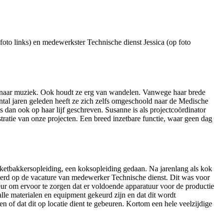
to links) en medewerkster Technische dienst Jessica (op foto
t ze naar muziek. Ook houdt ze erg van wandelen. Vanwege haar brede
ntal jaren geleden heeft ze zich zelfs omgeschoold naar de Medische
s dan ook op haar lijf geschreven. Susanne is als projectcoördinator
stratie van onze projecten. Een breed inzetbare functie, waar geen dag
e banketbakkersopleiding, een koksopleiding gedaan. Na jarenlang als kok
eerd op de vacature van medewerker Technische dienst. Dit was voor
eur om ervoor te zorgen dat er voldoende apparatuur voor de productie
alle materialen en equipment gekeurd zijn en dat dit wordt
f dat dit op locatie dient te gebeuren. Kortom een hele veelzijdige