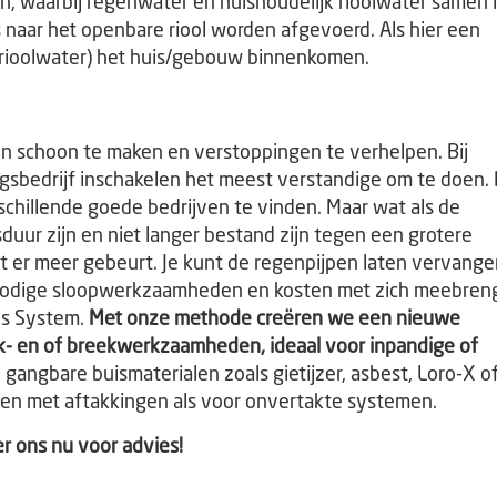
 waarbij regenwater en huishoudelijk rioolwater samen 
 naar het openbare riool worden afgevoerd. Als hier een
r (rioolwater) het huis/gebouw binnenkomen.
ten schoon te maken en verstoppingen te verhelpen. Bij
gsbedrijf inschakelen het meest verstandige om te doen.
erschillende goede bedrijven te vinden. Maar wat als de
uur zijn en niet langer bestand zijn tegen een grotere
ot er meer gebeurt. Je kunt de regenpijpen laten vervang
e nodige sloopwerkzaamheden en kosten met zich meebreng
us System.
Met onze methode creëren we een nieuwe
ak- en of breekwerkzaamheden, ideaal voor inpandige of
 gangbare buismaterialen zoals gietijzer, asbest, Loro-X o
men met aftakkingen als voor onvertakte systemen.
er ons nu voor advies!