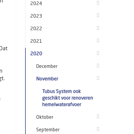
in
2024
2023
2022
2021
 Dat
2020
December
en
t.
November
Tubus System ook
geschikt voor renoveren
f
hemelwaterafvoer
Oktober
September