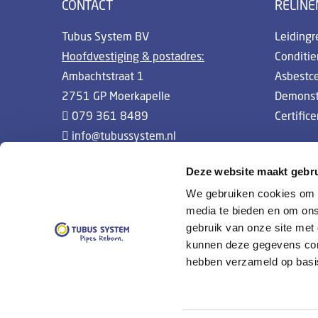
CONTACT
RELINE
Tubus System BV
Leidingr
Hoofdvestiging & postadres:
Conditi
Ambachtstraat 1
Asbestc
2751 GP Moerkapelle
Demonst
079 361 8489
Certifice
info@tubussystem.nl
Whistleblowing
Deze website maakt gebru
We gebruiken cookies om c
media te bieden en om ons
gebruik van onze site met
kunnen deze gegevens comb
hebben verzameld op basi
© 2019 Tubus System |
Disclaimer