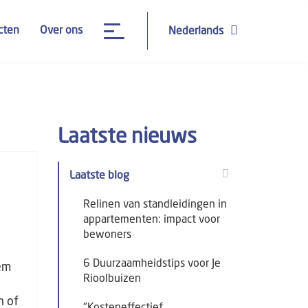
cten
Over ons
Nederlands
Laatste nieuws
Laatste blog
Relinen van standleidingen in
appartementen: impact voor
bewoners
6 Duurzaamheidstips voor Je
eem
Rioolbuizen
n of