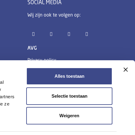
SOCIAL MEDIA
Wij zijn ook te volgen op:
AVG
Privacy policy
Cookie policy
Algemene voorwaarden
Alles toestaan
al
w
Selectie toestaan
artners
ie ze
Weigeren